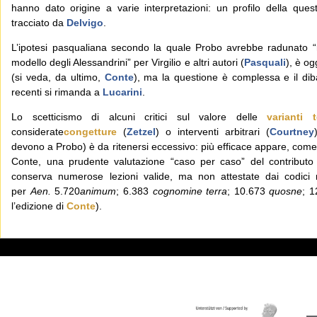
hanno dato origine a varie interpretazioni: un profilo della ques
tracciato da
Delvigo
.
L’ipotesi pasqualiana secondo la quale Probo avrebbe radunato “m
modello degli Alessandrini” per Virgilio e altri autori (
Pasquali
), è og
(si veda, da ultimo,
Conte
), ma la questione è complessa e il dibat
recenti si rimanda a
Lucarini
.
Lo scetticismo di alcuni critici sul valore delle
varianti t
considerate
congetture
(
Zetzel
) o interventi arbitrari (
Courtney
devono a Probo) è da ritenersi eccessivo: più efficace appare, com
Conte, una prudente valutazione “caso per caso” del contributo de
conserva numerose lezioni valide, ma non attestate dai codici m
per
Aen.
5.720
animum
; 6.383
cognomine terra
; 10.673
quosne
; 
l’edizione di
Conte
).