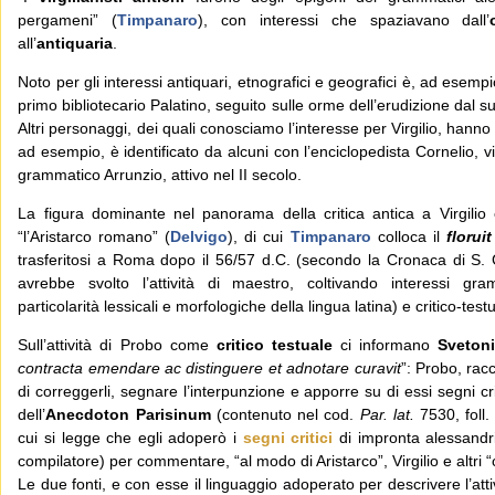
pergameni” (
Timpanaro
), con interessi che spaziavano dall’
all’
antiquaria
.
Noto per gli interessi antiquari, etnografici e geografici è, ad esemp
primo bibliotecario Palatino, seguito sulle orme dell’erudizione dal su
Altri personaggi, dei quali conosciamo l’interesse per Virgilio, hanno
ad esempio, è identificato da alcuni con l’enciclopedista Cornelio, vis
grammatico Arrunzio, attivo nel II secolo.
La figura dominante nel panorama della critica antica a Virgilio
“l’Aristarco romano” (
Delvigo
), di cui
Timpanaro
colloca il
floruit
trasferitosi a Roma dopo il 56/57 d.C. (secondo la Cronaca di S
avrebbe svolto l’attività di maestro, coltivando interessi gram
particolarità lessicali e morfologiche della lingua latina) e critico-testu
Sull’attività di Probo come
critico testuale
ci informano
Sveton
contracta emendare ac distinguere et adnotare curavit
”: Probo, rac
di correggerli, segnare l’interpunzione e apporre su di essi segni cr
dell’
Anecdoton Parisinum
(contenuto nel cod.
Par. lat.
7530, foll
cui si legge che egli adoperò i
segni critici
di impronta alessandr
compilatore) per commentare, “al modo di Aristarco”, Virgilio e altri “c
Le due fonti, e con esse il linguaggio adoperato per descrivere l’att