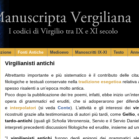
Skip to content
uzione
Fonti Antiche
Medioevo
Manoscritti IX-XI
Testo
Anno
Virgilianisti antichi
Altrettanto importante e più sistematico è il contributo delle citaz
filologiche e testuali conservate nella
tradizione esegetica
relativa
spesso risalenti a un’epoca molto antica.
Poco dopo la pubblicazione dei tre poemi, infatti, ebbe inizio un’int
opera di
grammatici
ed eruditi, che si adoperarono per difendere
e
interpolatori
(si veda
Conte
). L’attività e gli interessi dei
vir
ricostruiti grazie alla testimonianza di autori più tardi, come
Gellio
, 
tardo-antichi
(quali gli
Scholia Veronensia
, Servio e il Servio Danie
interpreti precedenti discussioni filologiche ed erudite, insieme ad 
“I
virgilianisti antichi
furono degli epigoni dei grammatici al