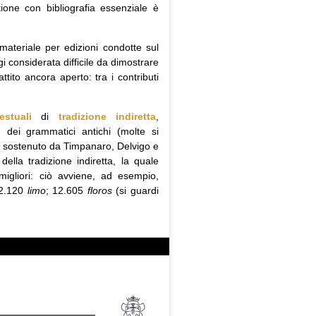
tione con bibliografia essenziale è
ateriale per edizioni condotte sul
gi considerata difficile da dimostrare
tito ancora aperto: tra i contributi
estuali
di
tradizione indiretta
,
) dei grammatici antichi (molte si
e sostenuto da Timpanaro, Delvigo e
lla tradizione indiretta, la quale
igliori: ciò avviene, ad esempio,
12.120
limo
; 12.605
floros
(si guardi