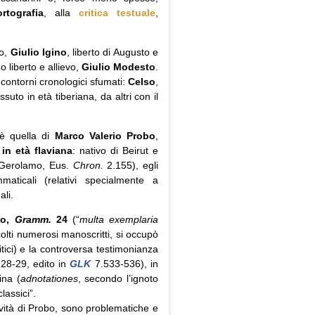
ortografia
, alla
critica testuale
,
io,
Giulio Igino
, liberto di Augusto e
o liberto e allievo,
Giulio Modesto
.
 contorni cronologici sfumati:
Celso
,
suto in età tiberiana, da altri con il
 è quella di
Marco Valerio Probo
,
in età flaviana
: nativo di Beirut e
. Gerolamo, Eus.
Chron.
2.155), egli
maticali (relativi specialmente a
ali.
io,
Gramm.
24
(“
multa exemplaria
colti numerosi manoscritti, si occupò
itici) e la controversa testimonianza
. 28-29, edito in
GLK
7.533-536), in
ina (
adnotationes
, secondo l’ignoto
lassici”.
ività di Probo, sono problematiche e