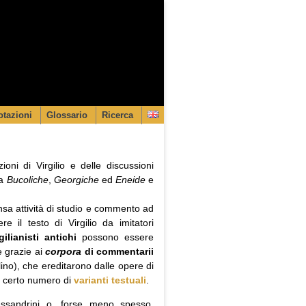
tazioni
Glossario
Ricerca
ioni di Virgilio e delle discussioni
 a
Bucoliche
,
Georgiche
ed
Eneide
e
ensa attività di studio e commento ad
 il testo di Virgilio da imitatori
gilianisti antichi
possono essere
e grazie ai
corpora
di commentarii
lino), che ereditarono dalle opere di
un certo numero di
varianti testuali
.
essandrini o, forse meno spesso,