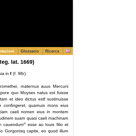
tazioni
Glossario
Ricerca
eg. lat. 1669)
sia in
f
(f. 98r):
 Promethei, maternus auus Mercurii
empore quo Moyses natus est fuisse
tam et ideo dictus estf sustinuisse
e confingeret, quamuis mons eius
entiam caeli nomen eius in montem
titudinem suam quasi caeli machinam
n
o m cauendum
esse ao Iouis filio et
o Gorgonisq capite, eo quod illum