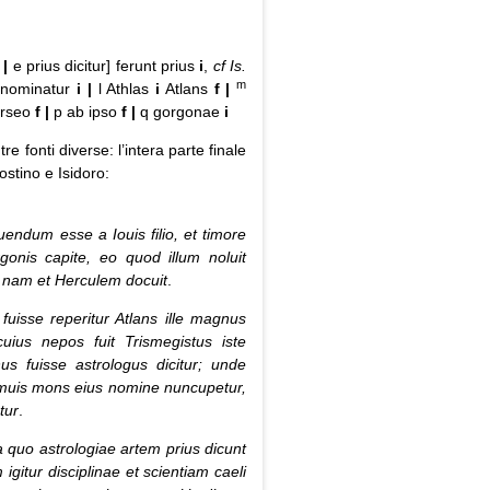
 |
e prius dicitur] ferunt prius
i
,
cf Is.
m
 nominatur
i
|
l Athlas
i
Atlans
f
|
erseo
f
|
p ab ipso
f
|
q gorgonae
i
 fonti diverse: l’intera parte finale
stino e Isidoro:
uendum esse a Iouis filio, et timore
onis capite, eo quod illum noluit
t: nam et Herculem docuit
.
uisse reperitur Atlans ille magnus
uius nepos fuit Trismegistus iste
s fuisse astrologus dicitur; unde
amuis mons eius nomine nuncupetur,
tur
.
 a quo astrologiae artem prius dicunt
igitur disciplinae et scientiam caeli