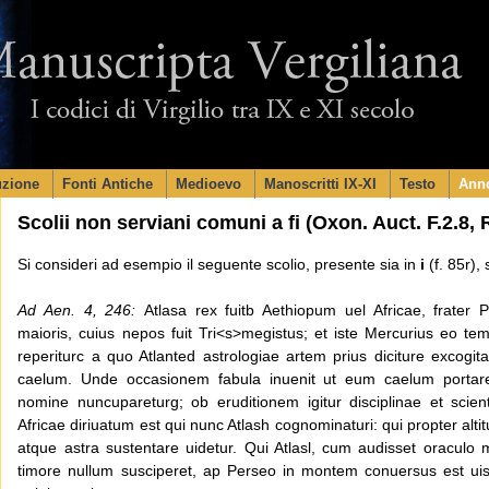
Skip to content
uzione
Fonti Antiche
Medioevo
Manoscritti IX-XI
Testo
Anno
Scolii non serviani comuni a fi (Oxon. Auct. F.2.8, R
Si consideri ad esempio il seguente scolio, presente sia in
i
(f. 85r), 
Ad Aen. 4, 246:
Atlasa rex fuitb Aethiopum uel Africae, frater
maioris, cuius nepos fuit Tri<s>megistus; et iste Mercurius eo t
reperiturc a quo Atlanted astrologiae artem prius diciture excogita
caelum. Unde occasionem fabula inuenit ut eum caelum portar
nomine nuncupareturg; ob eruditionem igitur disciplinae et sci
Africae diriuatum est qui nunc Atlash cognominaturi: qui propter al
atque astra sustentare uidetur. Qui Atlasl, cum audisset oracul
timore nullum susciperet, ap Perseo in montem conuersus est uis