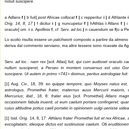
noluit suscipere.
a Adlans
f |
b fuit]
post
Africae
collocat
f |
c repperitur
i |
d Athlante
i
Orig. 14, 8, 17
|
f dicitur
i |
g nuncupetur
f |
hAthlas
i
Atlans
f
|
i
oraculo]
om
.
i
o. Apollinis
f
,
cf. Serv. ad loc
.
|
n cauendum se
f
|o a P
Lo scolio risulta essere un
patchwork
composto a partire da almeno tre
deriva dal commento serviano, ma altre tessere sono ricavate da Ago
Serv.
ad loc
.:
nam rex
[scil. Atlas]
fuit, qui cum audisset oraculo ca
nullum susciperet, a Perseo in montem conuersus est uiso Gorg
suscipere. Ut autem in primo <741> diximus, peritus astrologiae fui
[1] Aug.
Civ.,
18, 39:
eo quippe tempore, quo Moyses natus est, f
astrologus, Promethei frater, maternus auus Mercurii maioris, c
Mercurius
;
ibid
., 18, 8:
frater eius
[scil. Promethei]
Atlans magnu
occasionem fabula inuenit, ut eum caelum portare confingeret; qu
cuius altitudine potius caeli portatio in opinionem uulgi uenisse uidea
[1] Isid.
Orig
. 14, 8, 17:
Athlans frater Promethei fuit et rex Africae,
excogitatam; ideoque
dictus est sustinuisse caelum. Ob eruditionem 