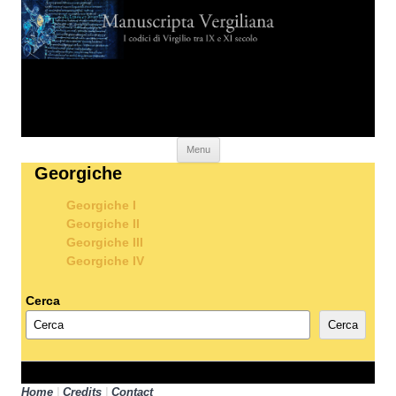
Skip to content
Menu
Georgiche
Georgiche I
Georgiche II
Georgiche III
Georgiche IV
Cerca
Cerca
Home
|
Credits
|
Contact