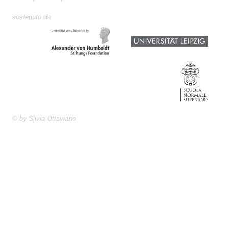
sostenuto da
© by Silvia Ottaviano