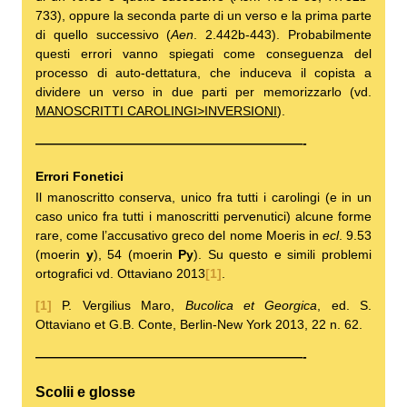
733), oppure la seconda parte di un verso e la prima parte
di quello successivo (
Aen
. 2.442b-443). Probabilmente
questi errori vanno spiegati come conseguenza del
processo di auto-dettatura, che induceva il copista a
dividere un verso in due parti per memorizzarlo (vd.
MANOSCRITTI CAROLINGI>INVERSIONI
).
—————————————————————-
Errori Fonetici
Il manoscritto conserva, unico fra tutti i carolingi (e in un
caso unico fra tutti i manoscritti pervenutici) alcune forme
rare, come l’accusativo greco del nome Moeris in
ecl
. 9.53
(moerin
y
), 54 (moerin
Py
). Su questo e simili problemi
ortografici vd. Ottaviano 2013
[1]
.
[1]
P. Vergilius Maro,
Bucolica et Georgica
, ed. S.
Ottaviano et G.B. Conte, Berlin-New York 2013, 22 n. 62.
—————————————————————-
Scolii e glosse