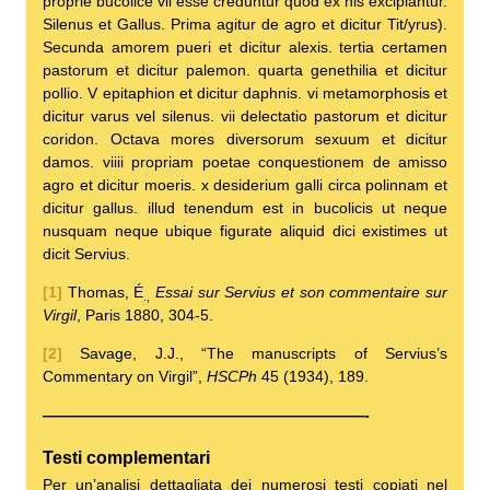
proprie bucolice vii esse creduntur quod ex his excipiantur.
Silenus et Gallus. Prima agitur de agro et dicitur Tit/yrus).
Secunda amorem pueri et dicitur alexis. tertia certamen
pastorum et dicitur palemon. quarta genethilia et dicitur
pollio. V epitaphion et dicitur daphnis. vi metamorphosis et
dicitur varus vel silenus. vii delectatio pastorum et dicitur
coridon. Octava mores diversorum sexuum et dicitur
damos. viiii propriam poetae conquestionem de amisso
agro et dicitur moeris. x desiderium galli circa polinnam et
dicitur gallus. illud tenendum est in bucolicis ut neque
nusquam neque ubique figurate aliquid dici existimes ut
dicit Servius.
[1]
Thomas, É
Essai sur Servius et son commentaire sur
.,
Virgil
, Paris 1880, 304-5.
[2]
Savage, J.J., “The manuscripts of Servius’s
Commentary on Virgil”,
HSCPh
45 (1934), 189.
—————————————————————-
Testi complementari
Per un’analisi dettagliata dei numerosi testi copiati nel