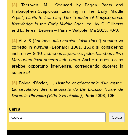
[3]
Teeuwen, M., “Seduced by Pagan Poets and
Philosophers:Suspicious Learning in the Early Middle
Ages”,
Limits to Learning The Transfer of Encyclopaedic
Knowledge in the Early Middle Ages
, ed. by C. Giliberto
and L. Teresi, Leuven – Paris – Walpole, Ma 2013, 78-9.
[4]
Al v. 8 (
femineo uultu nomina falsa docet
)
nomina
va
corretto in
numina
(Leonardi 1961, 150); si considerino
inoltre i vv. 9-10:
aetherios superasse polos talaribus altis
/
Mercurium finxit duceret inde deam
. Anche in questo caso
arebbe opportuno intervenire, correggendo
duceret
in
ducere et
.
[5]
Faivre d’Arcier, L.,
Histoire et géographie d’un mythe.
La circulation des manuscrits du De Excidio Troaie de
Darès le Phrygien (VIIIe-XVe siècles)
, Paris 2006, 105.
Cerca
Cerca