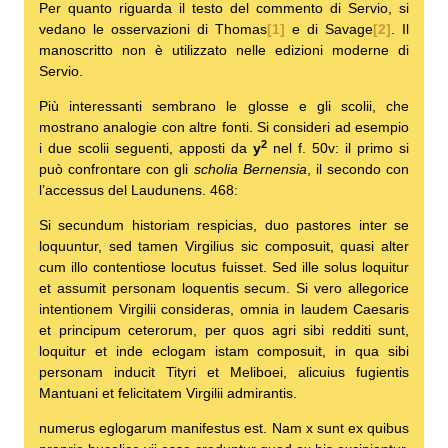
Per quanto riguarda il testo del commento di Servio, si
vedano le osservazioni di Thomas
[1]
e di Savage
[2]
. Il
manoscritto non è utilizzato nelle edizioni moderne di
Servio.
Più interessanti sembrano le glosse e gli scolii, che
mostrano analogie con altre fonti. Si consideri ad esempio
2
i due scolii seguenti, apposti da
y
nel f. 50v: il primo si
può confrontare con gli
scholia Bernensia
, il secondo con
l’accessus del Laudunens. 468:
Si secundum historiam respicias, duo pastores inter se
loquuntur, sed tamen Virgilius sic composuit, quasi alter
cum illo contentiose locutus fuisset. Sed ille solus loquitur
et assumit personam loquentis secum. Si vero allegorice
intentionem Virgilii consideras, omnia in laudem Caesaris
et principum ceterorum, per quos agri sibi redditi sunt,
loquitur et inde eclogam istam composuit, in qua sibi
personam inducit Tityri et Meliboei, alicuius fugientis
Mantuani et felicitatem Virgilii admirantis.
numerus eglogarum manifestus est. Nam x sunt ex quibus