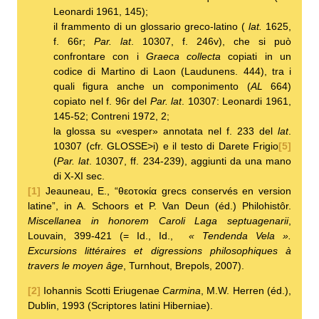
Leonardi 1961, 145);
il frammento di un glossario greco-latino (
lat.
1625,
f. 66r;
Par. lat
. 10307, f. 246v), che si può
confrontare con i
Graeca collecta
copiati in un
codice di Martino di Laon (Laudunens. 444), tra i
quali figura anche un componimento (
AL
664)
copiato nel f. 96r del
Par. lat
. 10307: Leonardi 1961,
145-52; Contreni 1972, 2;
la glossa su «vesper» annotata nel f. 233 del
lat
.
10307 (cfr. GLOSSE>i) e il testo di Darete Frigio
[5]
(
Par. lat
. 10307, ff. 234-239), aggiunti da una mano
di X-XI sec.
[1]
Jeauneau, E., “θεοτοκία grecs conservés en version
latine”, in A. Schoors et P. Van Deun (éd.) Philohistôr.
Miscellanea in honorem Caroli Laga septuagenarii
,
Louvain, 399-421 (= Id., Id.,
« Tendenda Vela ».
Excursions littéraires et digressions philosophiques à
travers le moyen âge
, Turnhout, Brepols, 2007).
[2]
Iohannis Scotti Eriugenae
Carmina
, M.W. Herren (éd.),
Dublin, 1993 (Scriptores latini Hiberniae).