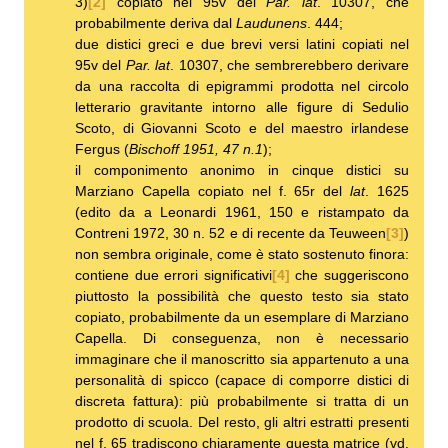
3)
[2]
copiato nel 95v del
Par. lat
. 10307, che
probabilmente deriva dal
Laudunens
. 444;
due distici greci e due brevi versi latini copiati nel
95v del
Par. lat
. 10307, che sembrerebbero derivare
da una raccolta di epigrammi prodotta nel circolo
letterario gravitante intorno alle figure di Sedulio
Scoto, di Giovanni Scoto e del maestro irlandese
Fergus (
Bischoff
1951, 47 n.1
);
il componimento anonimo in cinque distici su
Marziano Capella copiato nel f. 65r del
lat
. 1625
(edito da a Leonardi 1961, 150 e ristampato da
Contreni 1972, 30 n. 52 e di recente da Teuween
[3]
)
non sembra originale, come è stato sostenuto finora:
contiene due errori significativi
[4]
che suggeriscono
piuttosto la possibilità che questo testo sia stato
copiato, probabilmente da un esemplare di Marziano
Capella. Di conseguenza, non è necessario
immaginare che il manoscritto sia appartenuto a una
personalità di spicco (capace di comporre distici di
discreta fattura): più probabilmente si tratta di un
prodotto di scuola. Del resto, gli altri estratti presenti
nel f. 65 tradiscono chiaramente questa matrice (vd.