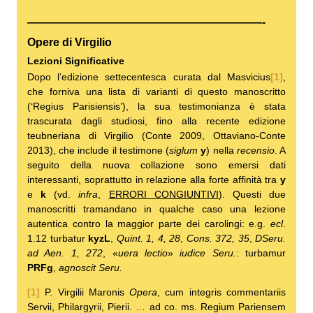
—————————————————————-
Opere di Virgilio
Lezioni Significative
Dopo l’edizione settecentesca curata dal Masvicius
[1]
,
che forniva una lista di varianti di questo manoscritto
(‘Regius Parisiensis’), la sua testimonianza è stata
trascurata dagli studiosi, fino alla recente edizione
teubneriana di Virgilio (Conte 2009, Ottaviano-Conte
2013), che include il testimone (
siglum
y
) nella
recensio
. A
seguito della nuova collazione sono emersi dati
interessanti, soprattutto in relazione alla forte affinità tra
y
e
k
(vd.
infra
,
ERRORI CONGIUNTIVI
). Questi due
manoscritti tramandano in qualche caso una lezione
autentica contro la maggior parte dei carolingi: e.g.
ecl
.
1.12 turbatur
kyz
L
,
Quint. 1, 4, 28
,
Cons. 372, 35
,
DSeru.
ad Aen. 1, 272
, «
uera lectio
»
iudice Seru.
: turbamur
PR
Fg
,
agnoscit Seru.
[1]
P. Virgilii Maronis
Opera
, cum integris commentariis
Servii, Philargyrii, Pierii. … ad co. ms. Regium Pariensem